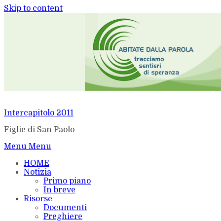
Skip to content
Intercapitolo 2011
Figlie di San Paolo
Menu
Menu
HOME
Notizia
Primo piano
In breve
Risorse
Documenti
Preghiere