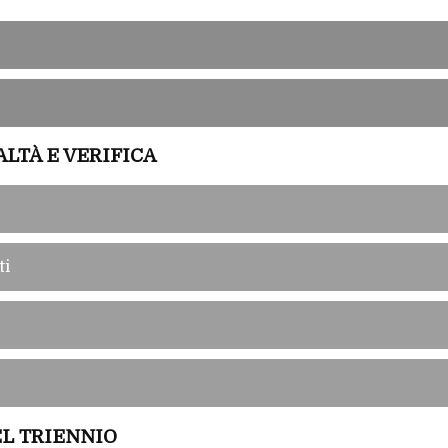
LTÀ E VERIFICA
ti
L TRIENNIO