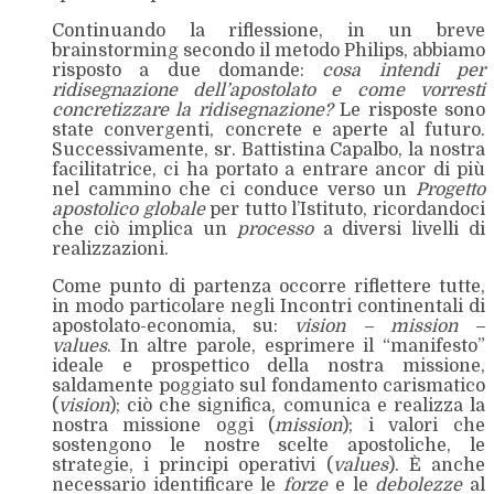
Continuando la riflessione, in un breve
brainstorming secondo il metodo Philips, abbiamo
risposto a due domande:
cosa intendi per
ridisegnazione dell’apostolato e come vorresti
concretizzare la ridisegnazione?
Le risposte sono
state convergenti, concrete e aperte al futuro.
Successivamente, sr. Battistina Capalbo, la nostra
facilitatrice, ci ha portato a entrare ancor di più
nel cammino che ci conduce verso un
Progetto
apostolico
globale
per tutto l’Istituto, ricordandoci
che ciò implica un
processo
a diversi livelli di
realizzazioni.
Come punto di partenza occorre riflettere tutte,
in modo particolare negli Incontri continentali di
apostolato-economia, su:
vision – mission –
values
. In altre parole, esprimere il “manifesto”
ideale e prospettico della nostra missione,
saldamente poggiato sul fondamento carismatico
(
vision
); ciò che significa, comunica e realizza la
nostra missione oggi (
mission
); i valori che
sostengono le nostre scelte apostoliche, le
strategie, i principi operativi (
values
). È anche
necessario identificare le
forze
e le
debolezze
al