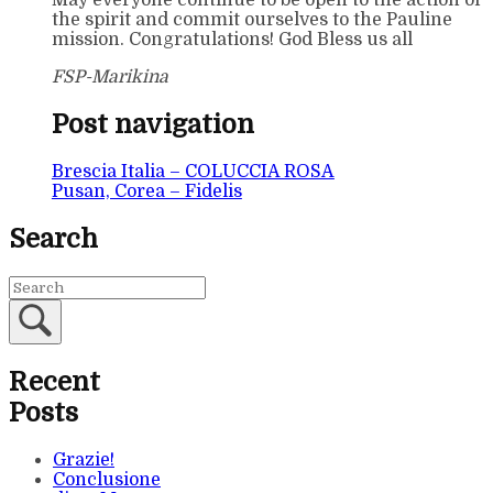
May everyone continue to be open to the action of
the spirit and commit ourselves to the Pauline
mission. Congratulations! God Bless us all
FSP-Marikina
Post navigation
Brescia Italia – COLUCCIA ROSA
Pusan, Corea – Fidelis
Search
Recent
Posts
Grazie!
Conclusione