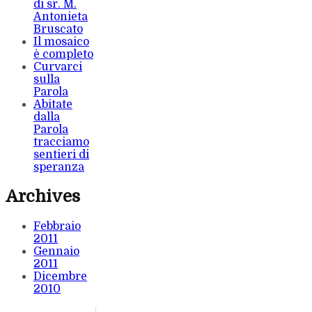
di sr. M.
Antonieta
Bruscato
Il mosaico
è completo
Curvarci
sulla
Parola
Abitate
dalla
Parola
tracciamo
sentieri di
speranza
Archives
Febbraio
2011
Gennaio
2011
Dicembre
2010