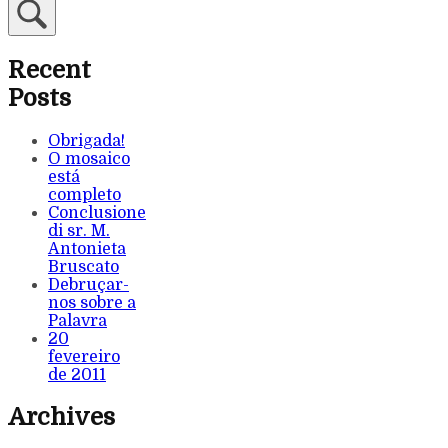
Recent
Posts
Obrigada!
O mosaico
está
completo
Conclusione
di sr. M.
Antonieta
Bruscato
Debruçar-
nos sobre a
Palavra
20
fevereiro
de 2011
Archives