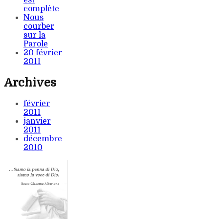
complète
Nous
courber
sur la
Parole
20 février
2011
Archives
février
2011
janvier
2011
décembre
2010