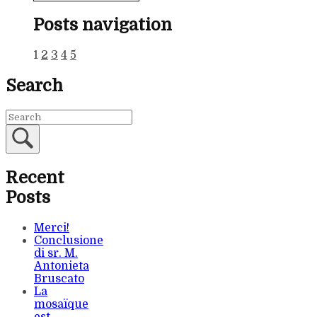
Posts navigation
1
2
3
4
5
Search
Recent
Posts
Merci!
Conclusione
di sr. M.
Antonieta
Bruscato
La
mosaïque
est