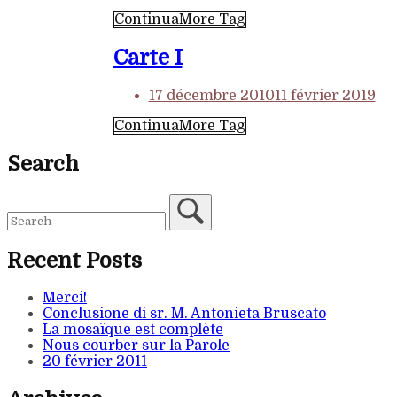
Continua
More Tag
Carte I
17 décembre 2010
11 février 2019
Continua
More Tag
Search
Recent Posts
Merci!
Conclusione di sr. M. Antonieta Bruscato
La mosaïque est complète
Nous courber sur la Parole
20 février 2011