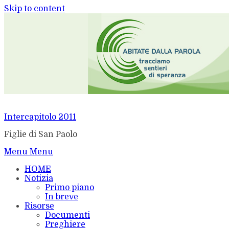
Skip to content
Intercapitolo 2011
Figlie di San Paolo
Menu
Menu
HOME
Notizia
Primo piano
In breve
Risorse
Documenti
Preghiere