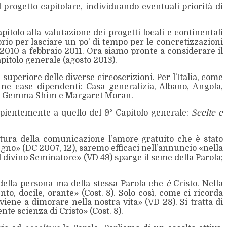
progetto capitolare, individuando eventuali priorità di
itolo alla valutazione dei progetti locali e continentali
prio per lasciare un po’ di tempo per le concretizzazioni
 2010 a febbraio 2011. Ora siamo pronte a considerare il
pitolo generale (agosto 2013).
superiore delle diverse circoscrizioni. Per l’Italia, come
une case dipendenti: Casa generalizia, Albano, Angola,
ici, Gemma Shim e Margaret Moran.
sapientemente a quello del 9° Capitolo generale:
Scelte e
ltura della comunicazione l’amore gratuito che è stato
Regno» (DC 2007, 12), saremo efficaci nell’annuncio «nella
il divino Seminatore» (VD 49) sparge il seme della Parola;
è della persona ma della stessa Parola che
è
Cristo. Nella
to, docile, orante» (Cost. 8). Solo così, come ci ricorda
viene a dimorare nella nostra vita» (VD 28). Si tratta di
te scienza di Cristo» (Cost. 8).