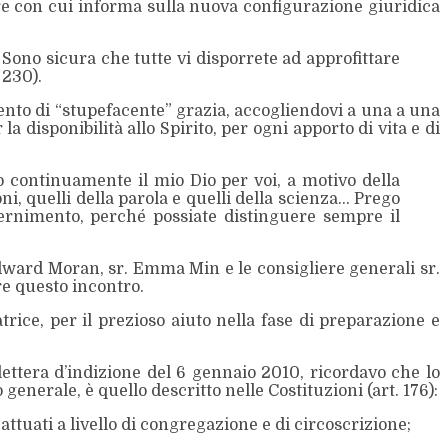
are con cui informa sulla nuova configurazione giuridica
Sono sicura che tutte vi disporrete ad approfittare
 230).
nto di “stupefacente” grazia, accogliendovi a una a una
a disponibilità allo Spirito, per ogni apporto di vita e di
o continuamente il mio Dio per voi, a motivo della
doni, quelli della parola e quelli della scienza… Prego
cernimento, perché possiate distinguere sempre il
dward Moran, sr. Emma Min e le consigliere generali sr.
e questo incontro.
trice, per il prezioso aiuto nella fase di preparazione e
 lettera d’indizione del 6 gennaio 2010, ricordavo che lo
enerale, è quello descritto nelle Costituzioni (art. 176):
ttuati a livello di congregazione e di circoscrizione;