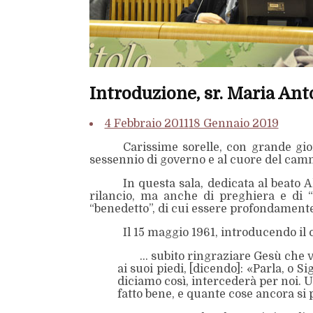
Introduzione, sr. Maria Ant
4 Febbraio 2011
18 Gennaio 2019
Carissime sorelle, con grande gio
sessennio di governo e al cuore del camm
In questa sala, dedicata al beato A
rilancio, ma anche di preghiera e di “
“benedetto”, di cui essere profondamente
Il 15 maggio 1961, introducendo il c
… subito ringraziare Gesù che vi
ai suoi piedi, [dicendo]: «Parla, o S
diciamo così, intercederà per noi. 
fatto bene, e quante cose ancora si 