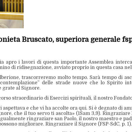
onieta Bruscato, superiora generale fs
ia apro i lavori di questa importante Assemblea interca
ino di ridisegnazione, avviato proprio in questa casa nel
lberione, trascorreremo molto tempo. Sarà tempo di ascolto
contemplazione” delle strade nuove che lo Spirito int
 grate al Signore.
orso straordinario di Esercizi spirituali, il nostro Fondato
 aspettava e che vi ha accolte ora qui. Si è degnato di am
ignore, che il tuo servo ti ascolta» (1Sam 3,9). Ringraziar
Ugualmente ringraziare san Paolo, il nostro maestro e pad
possono migliorare. Ringraziare il Signore (FSP-SdC, p. 1).