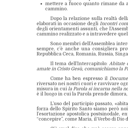
mettere a fuoco quanto rimane da att
cammino.
Dopo la relazione sulla realtà del
elaborati in occasione degli
Incontri con
degli orientamenti assunti, che l’Assemb
cammino realizzato e a intravedere quello
Sono membri dell’Assemblea intercap
sempre, c’è anche una consigliera prov
Repubblica Ceca, Romania, Russia, Singa
Il tema dell’Intercapitolo:
Abitate 
amate in Cristo Gesù, comunichiamo la Par
Come ha ben espresso il
Documen
riversato nei nostri cuori e ravvivare og
misura in cui
la Parola si incarna
nella no
è il luogo in cui la Parola prende dimora,
L’uso del participio passato, «abi
forza dello Spirito Santo siamo però noi 
l’esortazione apostolica postsinodale, e
“concepire”, come Maria, il Verbo di Dio 