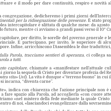
uare e il modo per dare continuità, respiro e novità al 
la congregazione, dedicheremo i primi giorni dell’Intercap
tinentali per la ridisegnazione delle presenze
. È stato pro
lea intercapitolare è slittata di qualche mese: da agosto
 futuro, mentre ci avviamo a grandi passi verso il 10° Ca
itolare, per diritto, le sorelle del governo generale e le 
inciale. E partecipano, per invito, le superiore di alc
pore. Infine, arricchiscono l’Assemblea le due traduttr
dalla Parola, tracciamo sentieri di speranza
, ci collega 
ola a tutti
.
to capitolare
, chiamate a «manifestare nell’attuale cu
ni giorno la sequela di Cristo per diventare profezia del 
stra vita
» (
ivi
). La vita è dunque «“terreno buono” in cui 
 si incarna, “diventa carne”.
tate», indica con chiarezza che l’azione principale non 
a fare spazio alla Parola, ad accoglierla «con cuore atten
ntriamo «nel mistero della fede mediante la quale Cristo 
dentro di noi, «lasciandoci evangelizzare dalla sovraeminen