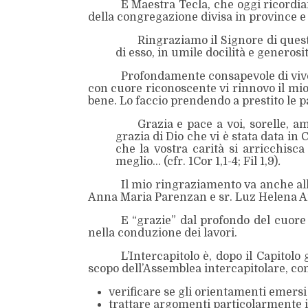
E Maestra Tecla, che oggi ricordia
della congregazione divisa in province e 
Ringraziamo il Signore di quest
di esso, in umile docilità e generosi
Profondamente consapevole di viver
con cuore riconoscente vi rinnovo il mio s
bene. Lo faccio prendendo a prestito le p
Grazia e pace a voi, sorelle, 
grazia di Dio che vi è stata data in C
che la vostra carità si arricchis
meglio… (cfr. 1Cor 1,1-4; Fil 1,9)
.
Il mio ringraziamento va anche al
Anna Maria Parenzan e sr. Luz Helena A
E “grazie” dal profondo del cuore a
nella conduzione dei lavori.
L’Intercapitolo è, dopo il Capitol
scopo dell’Assemblea intercapitolare, conv
verificare se gli orientamenti emersi
trattare argomenti particolarmente i