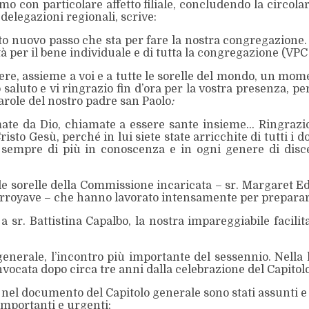
mo con particolare affetto filiale, concludendo la circol
delegazioni regionali, scrive:
o nuovo passo che sta per fare la nostra congregazione. 
tà per il bene individuale e di tutta la congregazione (VPC
e, assieme a voi e a tutte le sorelle del mondo, un mome
aluto e vi ringrazio fin d’ora per la vostra presenza, per l
arole del nostro padre san Paolo
:
amate da Dio, chiamate a essere sante insieme… Ringrazi
risto Gesù, perché in lui siete state arricchite di tutti i 
ca sempre di più in conoscenza e in ogni genere di dis
le sorelle della Commissione incaricata – sr. Margaret E
rroyave – che hanno lavorato intensamente per preparar
 sr. Battistina Capalbo, la nostra impareggiabile facilita
o generale, l’incontro più importante del sessennio. Nella
ocata dopo circa tre anni dalla celebrazione del Capitolo g
 nel documento del Capitolo generale sono stati assunti e a
mportanti e urgenti;