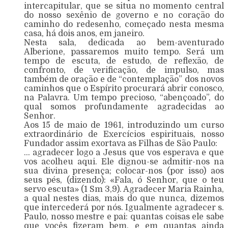
intercapitular, que se situa no momento central
do nosso sexênio de governo e no coração do
caminho do redesenho, começado nesta mesma
casa, há dois anos, em janeiro.
Nesta sala, dedicada ao bem-aventurado
Alberione, passaremos muito tempo. Será um
tempo de escuta, de estudo, de reflexão, de
confronto, de verificação, de impulso, mas
também de oração e de “contemplação” dos novos
caminhos que o Espírito procurará abrir conosco,
na Palavra. Um tempo precioso, “abençoado”, do
qual somos profundamente agradecidas ao
Senhor.
Aos 15 de maio de 1961, introduzindo um curso
extraordinário de Exercícios espirituais, nosso
Fundador assim exortava as Filhas de São Paulo:
… agradecer logo a Jesus que vos esperava e que
vos acolheu aqui. Ele dignou-se admitir-nos na
sua divina presença; colocar-nos (por isso) aos
seus pés, (dizendo): «Fala, ó Senhor, que o teu
servo escuta» (1 Sm 3,9). Agradecer Maria Rainha,
a qual nestes dias, mais do que nunca, dizemos
que intercederá por nós. Igualmente agradecer s.
Paulo, nosso mestre e pai: quantas coisas ele sabe
que vocês fizeram bem, e em quantas ainda