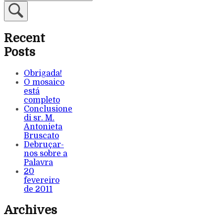
Recent
Posts
Obrigada!
O mosaico
está
completo
Conclusione
di sr. M.
Antonieta
Bruscato
Debruçar-
nos sobre a
Palavra
20
fevereiro
de 2011
Archives