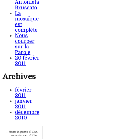
Antonieta
Bruscato
La
mosaïque
est
complète
Nous
courber
sur la
Parole
20 février
2011
Archives
février
2011
janvier
2011
décembre
2010